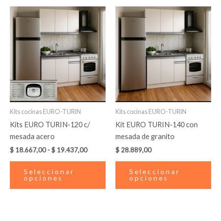
Rango
Este
Es
de
producto
pr
precios:
desde
tiene
tie
$ 18.667,00
múltiples
múl
hasta
variantes.
var
$ 19.437,00
Las
La
opciones
op
se
se
pueden
pu
Kits cocinas EURO-TURIN
Kits cocinas EURO-TURIN
elegir
ele
Kits EURO TURIN-120 c/
Kit EURO TURIN-140 con
en
en
mesada acero
mesada de granito
la
la
$
18.667,00
-
$
19.437,00
$
28.889,00
página
pá
de
de
Seleccionar
Seleccionar
producto
pr
opciones
opciones