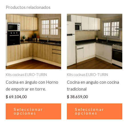
Productos relacionados
Este
Es
producto
pr
tiene
tie
múltiples
múl
variantes.
var
Las
La
opciones
op
se
se
pueden
pu
Kits cocinas EURO-TURIN
Kits cocinas EURO-TURIN
elegir
ele
Cocina en ángulo con Horno
Cocina en angulo con cocina
en
en
de empotrar en torre.
tradicional
la
la
$
69.104,00
$
38.659,00
página
pá
de
de
Seleccionar
Seleccionar
producto
pr
opciones
opciones