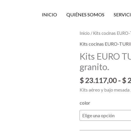
INICIO
QUIÉNES SOMOS
SERVIC
Kits
Inicio
/
Kits cocinas EURO
EURO
Kits cocinas EURO-TUR
TURIN-
Kits EURO T
120
granito.
con
mesada
$
23.117,00
-
$
2
de
granito.
Kits aéreo y bajo mesada 
cantidad
color