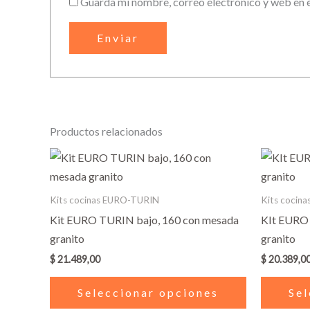
Guarda mi nombre, correo electrónico y web en 
Productos relacionados
Este
producto
tiene
Kits cocinas EURO-TURIN
Kits cocin
múltiples
Kit EURO TURIN bajo, 160 con mesada
KIt EURO 
variantes.
granito
granito
Las
$
21.489,00
$
20.389,0
opciones
se
Seleccionar opciones
Sel
pueden