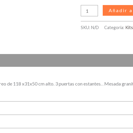
Añadir a
SKU:
N/D
Categoría:
Kit
)
o de 118 x31x50 cm alto. 3 puertas con estantes. . Mesada granito