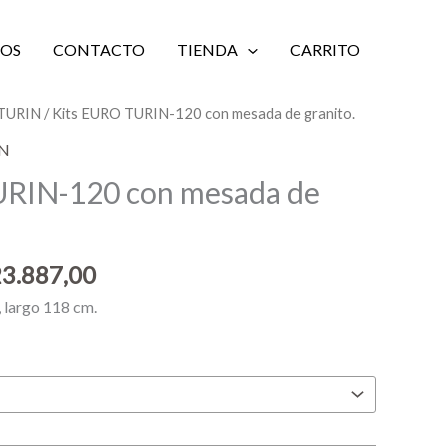
IOS
CONTACTO
TIENDA
CARRITO
Rango
-TURIN
/ Kits EURO TURIN-120 con mesada de granito.
de
IN
precios:
URIN-120 con mesada de
desde
$ 23.117,00
hasta
3.887,00
$ 23.887,00
, largo 118 cm.