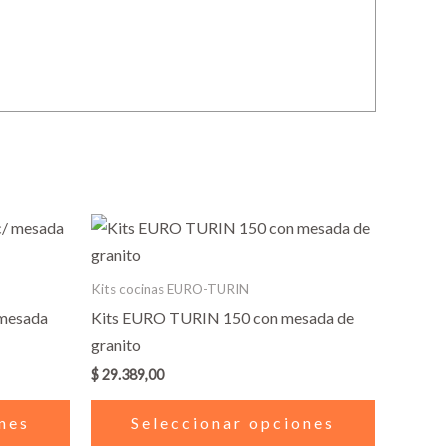
Este
Este
producto
producto
tiene
tiene
Kits cocinas EURO-TURIN
múltiples
múltiples
 mesada
Kits EURO TURIN 150 con mesada de
variantes.
variantes.
granito
Las
Las
$
29.389,00
opciones
opciones
se
se
nes
Seleccionar opciones
pueden
pueden