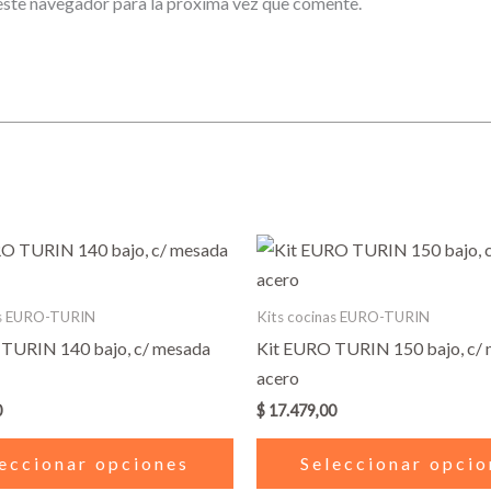
este navegador para la próxima vez que comente.
Este
producto
tiene
as EURO-TURIN
Kits cocinas EURO-TURIN
múltiples
TURIN 140 bajo, c/ mesada
Kit EURO TURIN 150 bajo, c/
variantes.
acero
Las
0
$
17.479,00
opciones
se
eccionar opciones
Seleccionar opcio
pueden