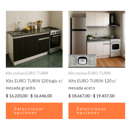
Rango
Rango
Este
Es
de
de
producto
pr
precios:
precios:
desde
tiene
desde
tie
$ 16.220,00
$ 18.667
múltiples
múl
hasta
hasta
variantes.
var
$ 16.646,00
$ 19.437
Las
La
opciones
op
se
se
pueden
pu
Kits cocinas EURO-TURIN
Kits cocinas EURO-TURIN
elegir
ele
Kits EURO TURIN 120 bajo-c/
Kits EURO TURIN-120 c/
en
en
mesada granito.
mesada acero
la
la
$
16.220,00
-
$
16.646,00
$
18.667,00
-
$
19.437,00
página
pá
de
de
Seleccionar
Seleccionar
producto
pr
opciones
opciones