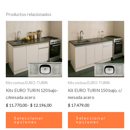
Productos relacionados
Rango
Este
Es
de
producto
pr
precios:
desde
tiene
tie
$ 11.770,00
múltiples
múl
hasta
variantes.
var
$ 12.196,00
Las
La
opciones
op
se
se
pueden
pu
Kits cocinas EURO-TURIN
Kits cocinas EURO-TURIN
elegir
ele
Kits EURO TURIN 120 bajo-
Kit EURO TURIN 150 bajo, c/
en
en
c/mesada acero
mesada acero
la
la
$
11.770,00
-
$
12.196,00
$
17.479,00
página
pá
de
de
Seleccionar
Seleccionar
producto
pr
opciones
opciones