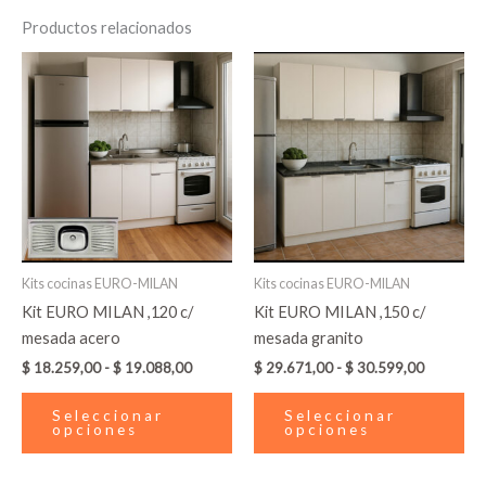
Productos relacionados
Rango
Rango
Este
Es
de
de
producto
pr
precios:
precios:
desde
tiene
desde
tie
$ 18.259,00
$ 29.671
múltiples
múl
hasta
hasta
variantes.
var
$ 19.088,00
$ 30.599
Las
La
opciones
op
se
se
pueden
pu
Kits cocinas EURO-MILAN
Kits cocinas EURO-MILAN
elegir
ele
Kit EURO MILAN ,120 c/
Kit EURO MILAN ,150 c/
en
en
mesada acero
mesada granito
la
la
$
18.259,00
-
$
19.088,00
$
29.671,00
-
$
30.599,00
página
pá
de
de
Seleccionar
Seleccionar
producto
pr
opciones
opciones