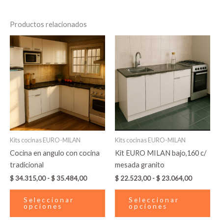
Productos relacionados
Rango
Rango
Este
Es
de
de
producto
pr
precios:
precios:
desde
tiene
desde
tie
$ 34.315,00
$ 22.523
múltiples
múl
hasta
hasta
variantes.
var
$ 35.484,00
$ 23.064
Las
La
opciones
op
se
se
pueden
pu
Kits cocinas EURO-MILAN
Kits cocinas EURO-MILAN
elegir
ele
Cocina en angulo con cocina
Kit EURO MILAN bajo,160 c/
en
en
tradicional
mesada granito
la
la
$
34.315,00
-
$
35.484,00
$
22.523,00
-
$
23.064,00
página
pá
de
de
Seleccionar
Seleccionar
producto
pr
opciones
opciones