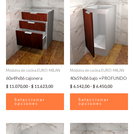
de
de
producto
pr
precios:
precios:
desde
tiene
desde
tie
$ 11.070,00
$ 6.142,00
múltiples
múl
hasta
hasta
variantes.
var
$ 11.623,00
$ 6.450,00
Las
La
opciones
op
se
se
pueden
pu
elegir
ele
en
en
Módulos de cocina EURO-MILAN
Módulos de cocina EURO-MILAN
la
la
60x49x86 cajonera
40x59x86 bajo +PROFUNDO
página
pá
$
11.070,00
-
$
11.623,00
$
6.142,00
-
$
6.450,00
de
de
producto
pr
Seleccionar
Seleccionar
opciones
opciones
Rango
Rango
Este
Es
de
de
producto
pr