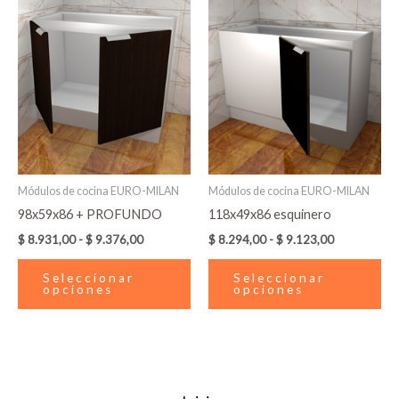
precios:
precios:
desde
tiene
desde
tie
$ 8.931,00
$ 8.294,00
múltiples
múl
hasta
hasta
variantes.
var
$ 9.376,00
$ 9.123,00
Las
La
opciones
op
se
se
pueden
pu
elegir
ele
en
en
Módulos de cocina EURO-MILAN
Módulos de cocina EURO-MILAN
la
la
98x59x86 + PROFUNDO
118x49x86 esquinero
página
pá
$
8.931,00
-
$
9.376,00
$
8.294,00
-
$
9.123,00
de
de
producto
pr
Seleccionar
Seleccionar
opciones
opciones