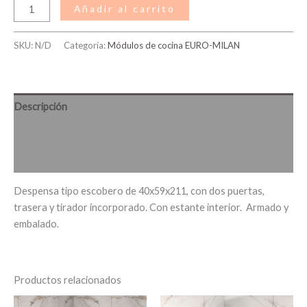
Añadir al carrito
SKU:
N/D
Categoría:
Módulos de cocina EURO-MILAN
Descripción
Información adicional
Valoraciones (0)
Despensa tipo escobero de 40x59x211, con dos puertas,
trasera y tirador incorporado. Con estante interior. Armado y
embalado.
Productos relacionados
Rango
Rango
Este
Es