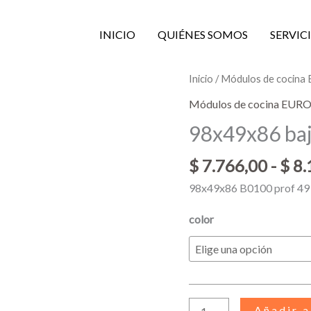
INICIO
QUIÉNES SOMOS
SERVIC
98x49x86
Inicio
/
Módulos de cocin
bajo
Módulos de cocina EU
mesada
98x49x86 ba
cantidad
$
7.766,00
-
$
8.
98x49x86 B0100 prof 49
color
Añadir a