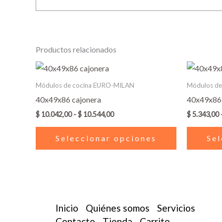
Productos relacionados
Rango
Este
de
producto
precios:
Módulos de cocina EURO-MILAN
Módulos d
desde
tiene
40x49x86 cajonera
40x49x86
$ 10.042,00
múltiples
hasta
$
10.042,00
-
$
10.544,00
$
5.343,00
$ 10.544,00
variantes.
Las
Seleccionar opciones
Sel
opciones
se
pueden
elegir
en
Inicio
Quiénes somos
Servicios
la
Contacto
Tienda
Carrito