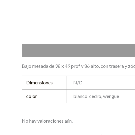
Descripción
Información adicional
Valoraciones (0
Bajo mesada de 98 x 49 prof y 86 alto, con trasera y z
Dimensiones
N/D
color
blanco, cedro, wengue
No hay valoraciones aún.