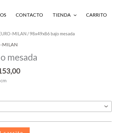
IOS
CONTACTO
TIENDA
CARRITO
Rango
a EURO-MILAN
/ 98x49x86 bajo mesada
de
RO-MILAN
precios:
jo mesada
desde
$ 7.766,00
153,00
hasta
$ 8.153,00
 cm
l carrito