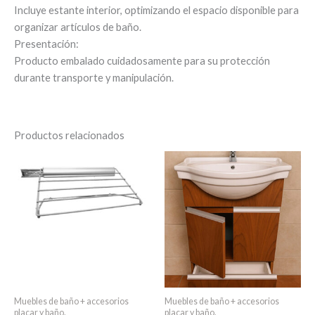
Incluye estante interior, optimizando el espacio disponible para
organizar artículos de baño.
Presentación:
Producto embalado cuidadosamente para su protección
durante transporte y manipulación.
Productos relacionados
Rango
Es
de
pr
precios:
desde
tie
$ 10.086
múl
hasta
var
$ 15.826
La
op
se
pu
Muebles de baño + accesorios
Muebles de baño + accesorios
ele
placar y baño.
placar y baño.