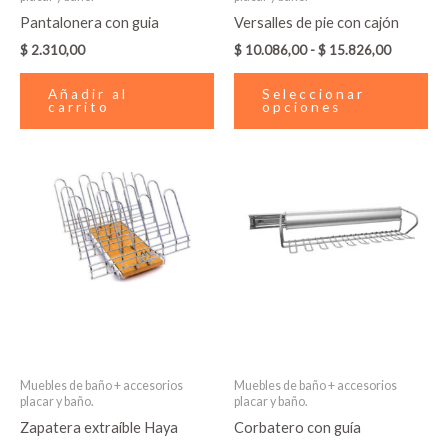
en
Pantalonera con guia
Versalles de pie con cajón
la
$
2.310,00
$
10.086,00
-
$
15.826,00
pá
de
Añadir al
Seleccionar
carrito
opciones
pr
Muebles de baño + accesorios
Muebles de baño + accesorios
placar y baño.
placar y baño.
Zapatera extraíble Haya
Corbatero con guía