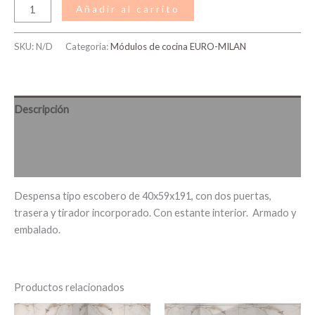
Añadir al carrito
SKU:
N/D
Categoría:
Módulos de cocina EURO-MILAN
Descripción
Información adicional
Valoraciones (0)
Despensa tipo escobero de 40x59x191, con dos puertas,
trasera y tirador incorporado. Con estante interior. Armado y
embalado.
Productos relacionados
Rango
Rango
Este
Es