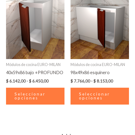
precios:
precios:
desde
tiene
desde
tie
$ 6.142,00
$ 7.766,00
múltiples
múl
hasta
hasta
variantes.
var
$ 6.450,00
$ 8.153,00
Las
La
opciones
op
se
se
pueden
pu
elegir
ele
en
en
Módulos de cocina EURO-MILAN
Módulos de cocina EURO-MILAN
la
la
40x59x86 bajo +PROFUNDO
98x49x86 esquinero
página
pá
$
6.142,00
-
$
6.450,00
$
7.766,00
-
$
8.153,00
de
de
producto
pr
Seleccionar
Seleccionar
opciones
opciones