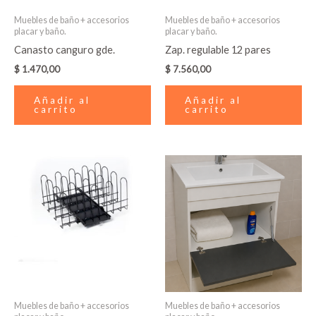
Muebles de baño + accesorios
Muebles de baño + accesorios
placar y baño.
placar y baño.
Canasto canguro gde.
Zap. regulable 12 pares
$
1.470,00
$
7.560,00
Añadir al
Añadir al
carrito
carrito
Rango
Es
de
pr
precios:
desde
tie
$ 8.740,00
múl
hasta
var
$ 16.800,
La
op
se
pu
Muebles de baño + accesorios
Muebles de baño + accesorios
ele