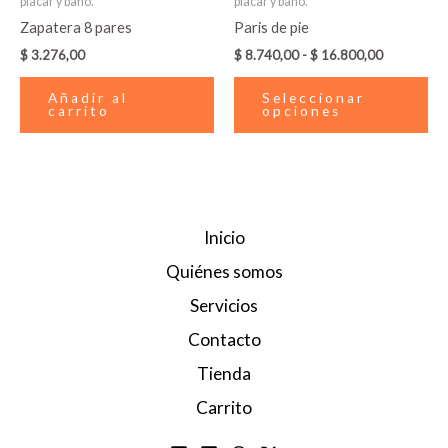
placar y baño.
placar y baño.
en
Zapatera 8 pares
Paris de pie
la
$
3.276,00
$
8.740,00
-
$
16.800,00
pá
de
Añadir al
Seleccionar
carrito
opciones
pr
Inicio
Quiénes somos
Servicios
Contacto
Tienda
Carrito