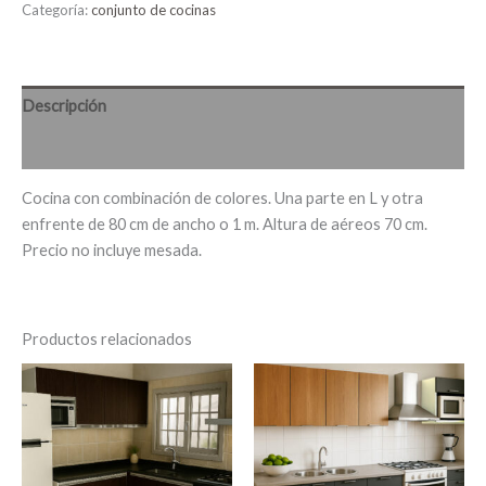
Categoría:
conjunto de cocinas
Descripción
Valoraciones (0)
Cocina con combinación de colores. Una parte en L y otra
enfrente de 80 cm de ancho o 1 m. Altura de aéreos 70 cm.
Precio no incluye mesada.
Productos relacionados
Este
producto
tiene
múltiples
variantes.