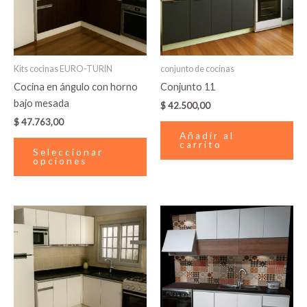
Las
opciones
se
pueden
Kits cocinas EURO-TURIN
conjunto de cocinas
elegir
Cocina en ángulo con horno
Conjunto 11
en
bajo mesada
$
42.500,00
la
$
47.763,00
página
Añadir al
de
carrito
Seleccionar
producto
opciones
Este
producto
tiene
múltiples
variantes.
Las