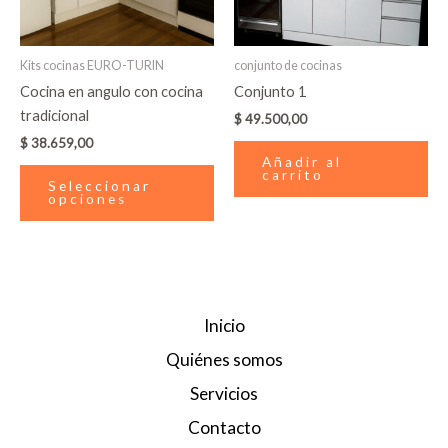
opciones
se
pueden
Kits cocinas EURO-TURIN
conjunto de cocinas
elegir
Cocina en angulo con cocina
Conjunto 1
en
tradicional
$
49.500,00
la
$
38.659,00
página
Añadir al
de
carrito
Seleccionar
producto
opciones
Inicio
Quiénes somos
Servicios
Contacto