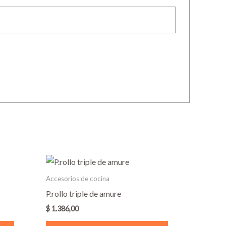
Accesorios de cocina
P.rollo triple de amure
$
1.386,00