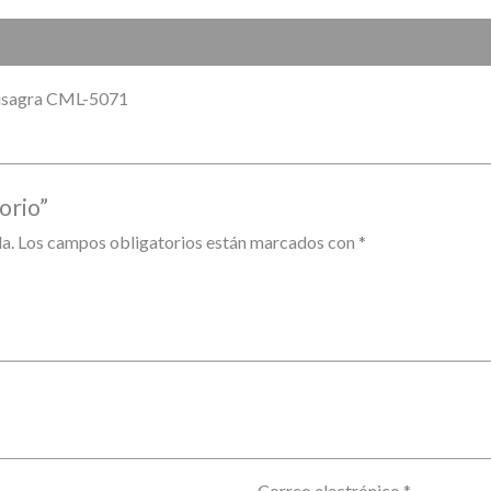
 bisagra CML-5071
orio”
a.
Los campos obligatorios están marcados con
*
Correo electrónico
*