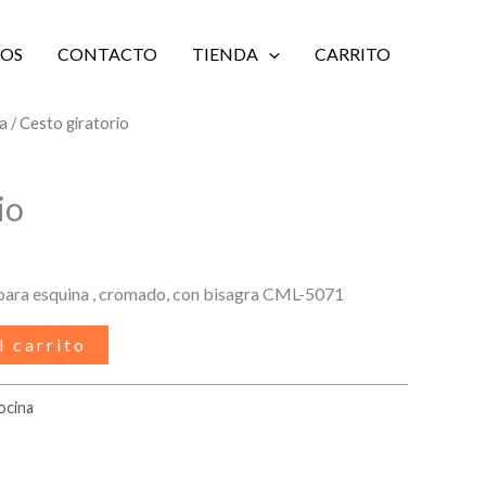
IOS
CONTACTO
TIENDA
CARRITO
na
/ Cesto giratorio
io
o para esquina , cromado, con bisagra CML-5071
l carrito
ocina