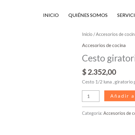
INICIO
QUIÉNES SOMOS
SERVIC
Cesto
Inicio
/
Accesorios de coci
giratorio
Accesorios de cocina
cantidad
Cesto girator
$
2.352,00
Cesto 1/2 luna , giratori
Añadir a
Categoría:
Accesorios de c