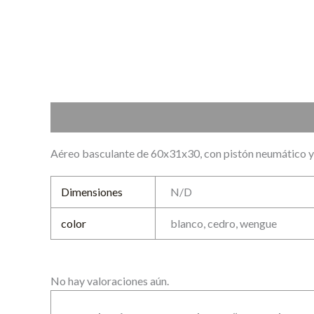
Descripción
Información adicional
Valoraciones (0
Aéreo basculante de 60x31x30, con pistón neumático y
Dimensiones
N/D
color
blanco, cedro, wengue
No hay valoraciones aún.