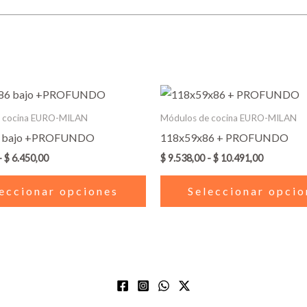
Rango
Rango
Este
de
de
producto
precios:
precios:
e cocina EURO-MILAN
Módulos de cocina EURO-MILAN
desde
desde
tiene
6 bajo +PROFUNDO
118x59x86 + PROFUNDO
$ 6.142,00
$ 9.538,00
múltiples
hasta
hasta
-
$
6.450,00
$
9.538,00
-
$
10.491,00
$ 6.450,00
$ 10.491,
variantes.
Las
eccionar opciones
Seleccionar opcio
opciones
se
pueden
elegir
en
la