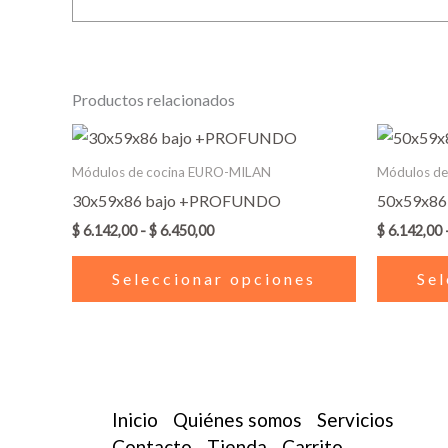
Productos relacionados
Rango
Este
de
producto
precios:
Módulos de cocina EURO-MILAN
Módulos d
desde
tiene
30x59x86 bajo +PROFUNDO
50x59x8
$ 6.142,00
múltiples
hasta
$
6.142,00
-
$
6.450,00
$
6.142,00
$ 6.450,00
variantes.
Las
Seleccionar opciones
Sel
opciones
se
pueden
elegir
en
Inicio
Quiénes somos
Servicios
la
Contacto
Tienda
Carrito