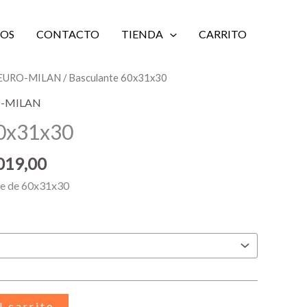
IOS
CONTACTO
TIENDA
CARRITO
Rango
a EURO-MILAN
/ Basculante 60x31x30
de
RO-MILAN
precios:
60x31x30
desde
$ 6.686,00
019,00
hasta
$ 7.019,00
te de 60x31x30
l carrito