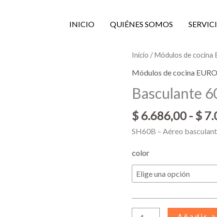
INICIO
QUIÉNES SOMOS
SERVIC
Basculante
Inicio
/
Módulos de cocin
60x31x30
Módulos de cocina EU
cantidad
Basculante 
$
6.686,00
-
$
7.
SH60B – Aéreo basculan
color
Añadir a