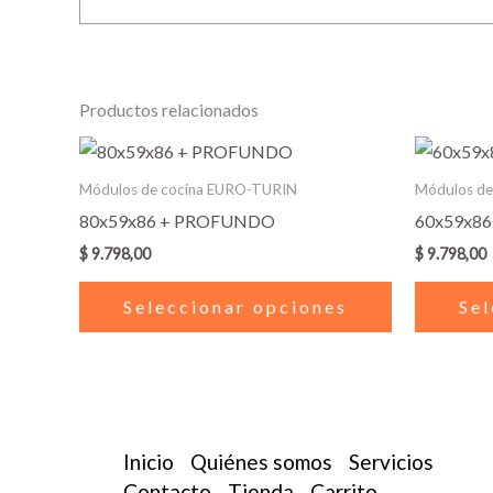
Productos relacionados
Este
producto
Módulos de cocina EURO-TURIN
Módulos de
tiene
80x59x86 + PROFUNDO
60x59x8
múltiples
$
9.798,00
$
9.798,00
variantes.
Las
Seleccionar opciones
Sel
opciones
se
pueden
elegir
en
Inicio
Quiénes somos
Servicios
la
Contacto
Tienda
Carrito