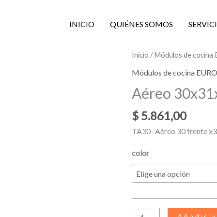
INICIO
QUIÉNES SOMOS
SERVIC
Aéreo
Inicio
/
Módulos de cocin
30x31x50
Módulos de cocina EUR
alto
Aéreo 30x31x
cantidad
$
5.861,00
TA30- Aéreo 30 frente x3
color
Añadir a