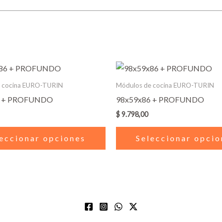
Este
producto
 cocina EURO-TURIN
Módulos de cocina EURO-TURIN
tiene
6 + PROFUNDO
98x59x86 + PROFUNDO
múltiples
$
9.798,00
variantes.
Las
eccionar opciones
Seleccionar opcio
opciones
se
pueden
elegir
en
la