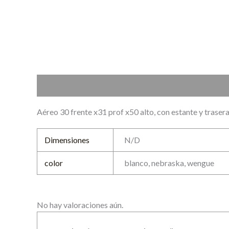
Descripción
Información adicional
Valoraciones (0
Aéreo 30 frente x31 prof x50 alto, con estante y traser
Dimensiones
N/D
color
blanco, nebraska, wengue
No hay valoraciones aún.