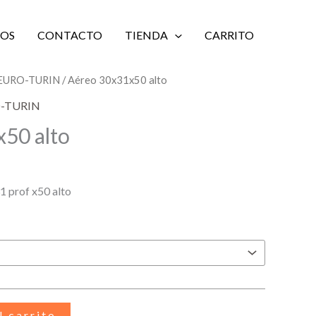
IOS
CONTACTO
TIENDA
CARRITO
a EURO-TURIN
/ Aéreo 30x31x50 alto
O-TURIN
50 alto
1 prof x50 alto
l carrito