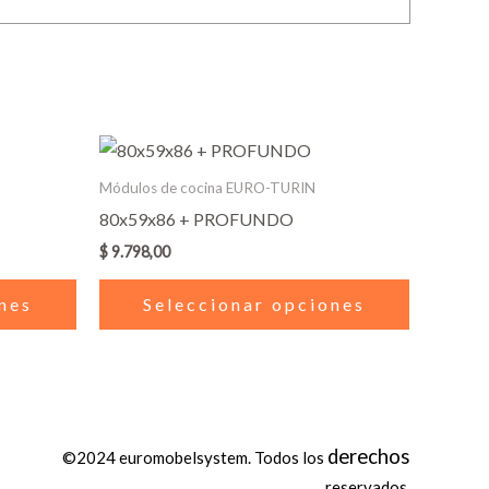
Este
Este
producto
producto
Módulos de cocina EURO-TURIN
tiene
tiene
80x59x86 + PROFUNDO
múltiples
múltiples
$
9.798,00
variantes.
variantes.
Las
Las
nes
Seleccionar opciones
opciones
opciones
se
se
pueden
pueden
elegir
elegir
en
en
derechos
©2024 euromobelsystem. Todos los
la
la
reservados.