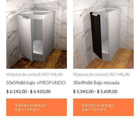
de
de
producto
pr
precios:
precios:
desde
tiene
desde
tie
$ 6.142,00
$ 5.343,00
múltiples
múl
hasta
hasta
variantes.
var
$ 6.450,00
$ 5.609,00
Las
La
opciones
op
se
se
pueden
pu
elegir
ele
en
en
Módulos de cocina EURO-MILAN
Módulos de cocina EURO-MILAN
la
la
50x59x86 bajo +PROFUNDO
30x49x86 Bajo mesada
página
pá
$
6.142,00
-
$
6.450,00
$
5.343,00
-
$
5.609,00
de
de
producto
pr
Seleccionar
Seleccionar
opciones
opciones