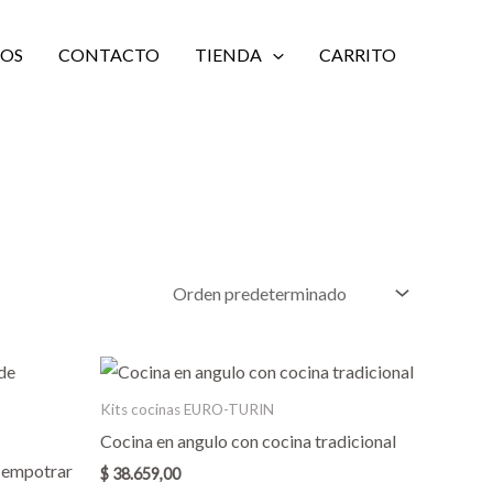
IOS
CONTACTO
TIENDA
CARRITO
Este
Este
producto
producto
Kits cocinas EURO-TURIN
tiene
tiene
Cocina en angulo con cocina tradicional
,00
múltiples
múltiples
 empotrar
$
38.659,00
,00
variantes.
variantes.