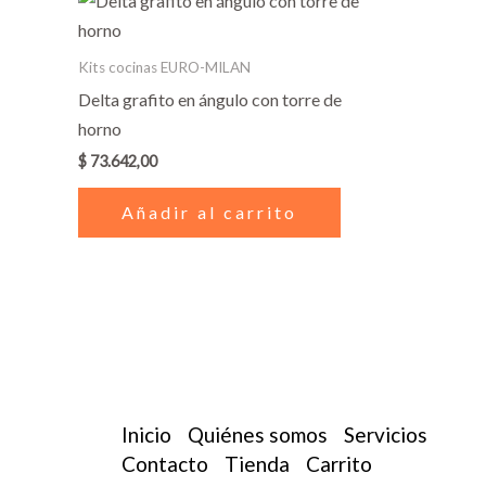
la
página
Kits cocinas EURO-MILAN
de
Delta grafito en ángulo con torre de
producto
horno
$
73.642,00
Añadir al carrito
Inicio
Quiénes somos
Servicios
Contacto
Tienda
Carrito