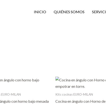
INICIO
QUIÉNES SOMOS
SERVIC
Rango
Rango
Este
de
de
producto
precios:
precios:
desde
desde
tiene
as EURO-MILAN
Kits cocinas EURO-MILAN
$ 42.996,00
$ 61.371
múltiples
hasta
hasta
 ángulo con horno bajo mesada
Cocina en ángulo con Horno de
$ 44.588,00
$ 62.350
variantes.