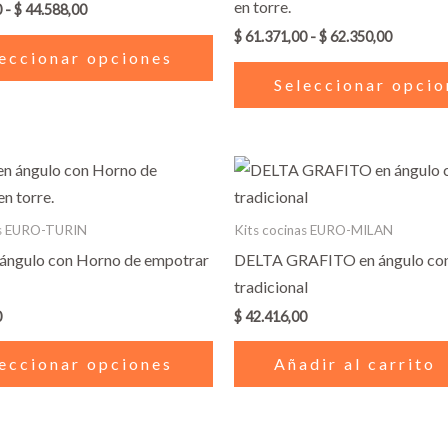
en torre.
0
-
$
44.588,00
Las
$
61.371,00
-
$
62.350,00
opciones
eccionar opciones
se
Seleccionar opcio
pueden
elegir
en
Este
la
producto
página
tiene
as EURO-TURIN
Kits cocinas EURO-MILAN
de
múltiples
 ángulo con Horno de empotrar
DELTA GRAFITO en ángulo con
producto
variantes.
tradicional
Las
0
$
42.416,00
opciones
se
eccionar opciones
Añadir al carrito
pueden
elegir
en