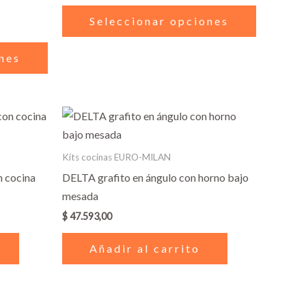
Las
Las
Seleccionar opciones
opciones
opciones
se
se
nes
pueden
pueden
elegir
elegir
en
en
la
la
página
página
Kits cocinas EURO-MILAN
de
de
 cocina
DELTA grafito en ángulo con horno bajo
producto
producto
mesada
$
47.593,00
Añadir al carrito