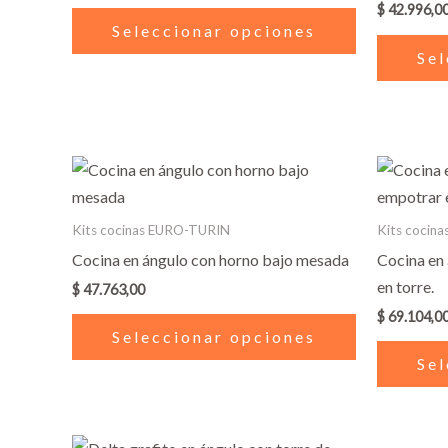
$
42.996,0
Las
Seleccionar opciones
opciones
Sel
se
pueden
elegir
en
Este
la
producto
página
tiene
Kits cocinas EURO-TURIN
Kits cocin
de
múltiples
Cocina en ángulo con horno bajo mesada
Cocina en
producto
variantes.
en torre.
$
47.763,00
Las
$
69.104,0
opciones
Seleccionar opciones
se
Sel
pueden
elegir
en