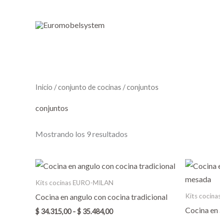
Ir
al
contenido
Inicio
/
conjunto de cocinas
/ conjuntos
conjuntos
Mostrando los 9 resultados
Rango
Este
de
producto
precios:
Kits cocinas EURO-MILAN
desde
tiene
Kits cocin
Cocina en angulo con cocina tradicional
$ 34.315,00
múltiples
hasta
Cocina en
$
34.315,00
-
$
35.484,00
$ 35.484,00
variantes.